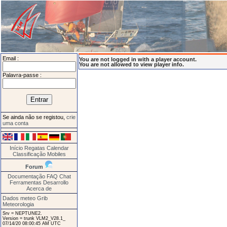
Email :
You are not logged in with a player account.
You are not allowed to view player info.
Palavra-passe :
Se ainda não se registou,
crie
uma conta
Início
Regatas
Calendar
Classificação
Mobiles
Forum
Documentação
FAQ
Chat
Ferramentas
Desarrollo
Acerca de
Dados meteo Grib
Meteorologia
Srv = NEPTUNE2.
Version = trunk VLM2_V28.1_
07/14/20 08:00:45 AM UTC