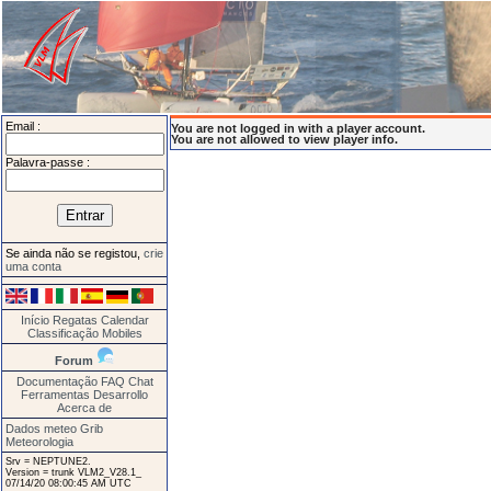
Email :
You are not logged in with a player account.
You are not allowed to view player info.
Palavra-passe :
Se ainda não se registou,
crie
uma conta
Início
Regatas
Calendar
Classificação
Mobiles
Forum
Documentação
FAQ
Chat
Ferramentas
Desarrollo
Acerca de
Dados meteo Grib
Meteorologia
Srv = NEPTUNE2.
Version = trunk VLM2_V28.1_
07/14/20 08:00:45 AM UTC