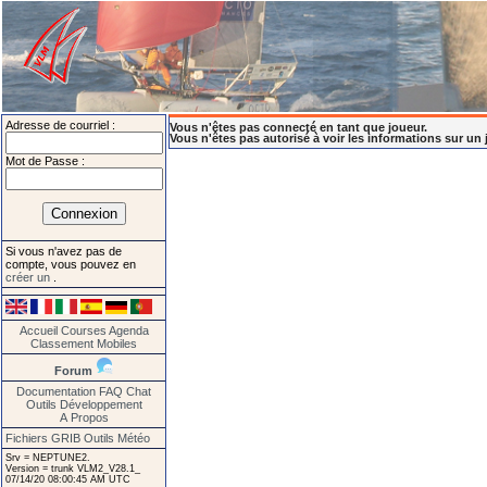
Adresse de courriel :
Vous n'êtes pas connecté en tant que joueur.
Vous n'êtes pas autorisé à voir les informations sur un 
Mot de Passe :
Si vous n'avez pas de
compte, vous pouvez en
créer un
.
Accueil
Courses
Agenda
Classement
Mobiles
Forum
Documentation
FAQ
Chat
Outils
Développement
A Propos
Fichiers GRIB
Outils Météo
Srv = NEPTUNE2.
Version = trunk VLM2_V28.1_
07/14/20 08:00:45 AM UTC