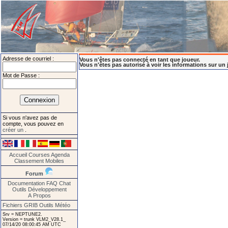
Adresse de courriel :
Vous n'êtes pas connecté en tant que joueur.
Vous n'êtes pas autorisé à voir les informations sur un 
Mot de Passe :
Si vous n'avez pas de
compte, vous pouvez en
créer un
.
Accueil
Courses
Agenda
Classement
Mobiles
Forum
Documentation
FAQ
Chat
Outils
Développement
A Propos
Fichiers GRIB
Outils Météo
Srv = NEPTUNE2.
Version = trunk VLM2_V28.1_
07/14/20 08:00:45 AM UTC