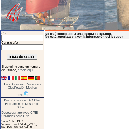
Correo :
No está conectado a una cuenta de jugador.
No está autorizado a ver la información del jugador.
Contraseña :
Si usted no tiene un nombre
de usuario,
creelo aquí
.
Inicio
Carreras
Calendario
Clasificación
Moviles
foro
Documentación
FAQ
Chat
Herramientas
Desarrollo
Sobre...
Descargar archivos GRIB
Utilidades para Grib
Srv = NEPTUNE2.
Version = trunk VLM2_V28.1_
07/14/20 08:00:45 AM UTC