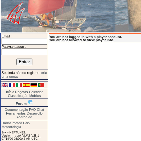
Email :
You are not logged in with a player account.
You are not allowed to view player info.
Palavra-passe :
Se ainda não se registou,
crie
uma conta
Início
Regatas
Calendar
Classificação
Mobiles
Forum
Documentação
FAQ
Chat
Ferramentas
Desarrollo
Acerca de
Dados meteo Grib
Meteorologia
Srv = NEPTUNE2.
Version = trunk VLM2_V28.1_
07/14/20 08:00:45 AM UTC