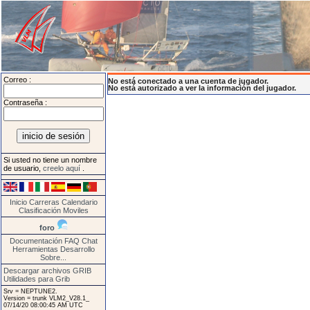
Correo :
No está conectado a una cuenta de jugador.
No está autorizado a ver la información del jugador.
Contraseña :
Si usted no tiene un nombre
de usuario,
creelo aquí
.
Inicio
Carreras
Calendario
Clasificación
Moviles
foro
Documentación
FAQ
Chat
Herramientas
Desarrollo
Sobre...
Descargar archivos GRIB
Utilidades para Grib
Srv = NEPTUNE2.
Version = trunk VLM2_V28.1_
07/14/20 08:00:45 AM UTC