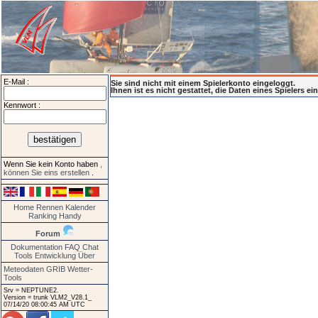
E-Mail :
Sie sind nicht mit einem Spielerkonto eingeloggt.
Ihnen ist es nicht gestattet, die Daten eines Spielers e
Kennwort :
Wenn Sie kein Konto haben
,
können Sie eins erstellen
.
Home
Rennen
Kalender
Ranking
Handy
Forum
Dokumentation
FAQ
Chat
Tools
Entwicklung
Über
Meteodaten GRIB
Wetter-
Tools
Srv = NEPTUNE2.
Version = trunk VLM2_V28.1_
07/14/20 08:00:45 AM UTC