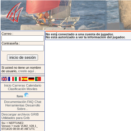
Correo :
No está conectado a una cuenta de jugador.
No está autorizado a ver la información del jugador.
Contraseña :
Si usted no tiene un nombre
de usuario,
creelo aquí
.
Inicio
Carreras
Calendario
Clasificación
Moviles
foro
Documentación
FAQ
Chat
Herramientas
Desarrollo
Sobre...
Descargar archivos GRIB
Utilidades para Grib
Srv = NEPTUNE2.
Version = trunk VLM2_V28.1_
07/14/20 08:00:45 AM UTC