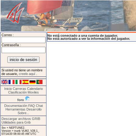
Correo :
No está conectado a una cuenta de jugador.
No está autorizado a ver la información del jugador.
Contraseña :
Si usted no tiene un nombre
de usuario,
creelo aquí
.
Inicio
Carreras
Calendario
Clasificación
Moviles
foro
Documentación
FAQ
Chat
Herramientas
Desarrollo
Sobre...
Descargar archivos GRIB
Utilidades para Grib
Srv = NEPTUNE2.
Version = trunk VLM2_V28.1_
07/14/20 08:00:45 AM UTC