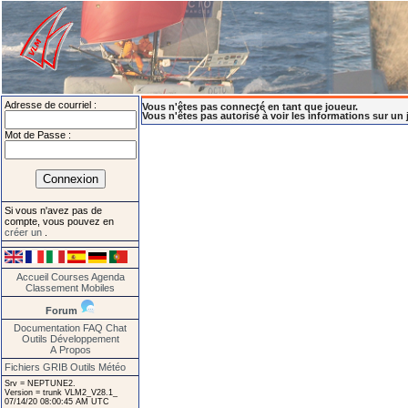
Adresse de courriel :
Vous n'êtes pas connecté en tant que joueur.
Vous n'êtes pas autorisé à voir les informations sur un 
Mot de Passe :
Si vous n'avez pas de
compte, vous pouvez en
créer un
.
Accueil
Courses
Agenda
Classement
Mobiles
Forum
Documentation
FAQ
Chat
Outils
Développement
A Propos
Fichiers GRIB
Outils Météo
Srv = NEPTUNE2.
Version = trunk VLM2_V28.1_
07/14/20 08:00:45 AM UTC