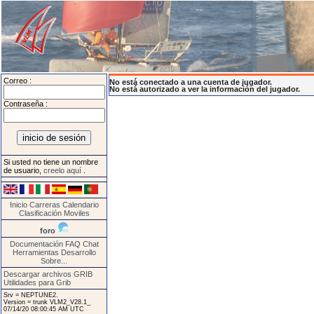
Correo :
No está conectado a una cuenta de jugador.
No está autorizado a ver la información del jugador.
Contraseña :
Si usted no tiene un nombre
de usuario,
creelo aquí
.
Inicio
Carreras
Calendario
Clasificación
Moviles
foro
Documentación
FAQ
Chat
Herramientas
Desarrollo
Sobre...
Descargar archivos GRIB
Utilidades para Grib
Srv = NEPTUNE2.
Version = trunk VLM2_V28.1_
07/14/20 08:00:45 AM UTC