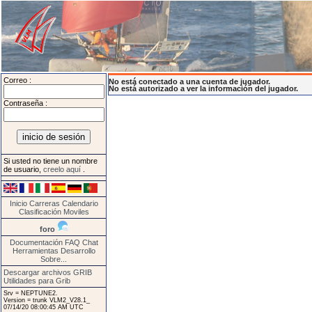
Correo :
No está conectado a una cuenta de jugador.
No está autorizado a ver la información del jugador.
Contraseña :
Si usted no tiene un nombre
de usuario,
creelo aquí
.
Inicio
Carreras
Calendario
Clasificación
Moviles
foro
Documentación
FAQ
Chat
Herramientas
Desarrollo
Sobre...
Descargar archivos GRIB
Utilidades para Grib
Srv = NEPTUNE2.
Version = trunk VLM2_V28.1_
07/14/20 08:00:45 AM UTC