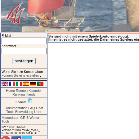
E-Mail :
Sie sind nicht mit einem Spielerkonto eingeloggt.
Ihnen ist es nicht gestattet, die Daten eines Spielers e
Kennwort :
Wenn Sie kein Konto haben
,
können Sie eins erstellen
.
Home
Rennen
Kalender
Ranking
Handy
Forum
Dokumentation
FAQ
Chat
Tools
Entwicklung
Über
Meteodaten GRIB
Wetter-
Tools
Srv = NEPTUNE2.
Version = trunk VLM2_V28.1_
07/14/20 08:00:45 AM UTC