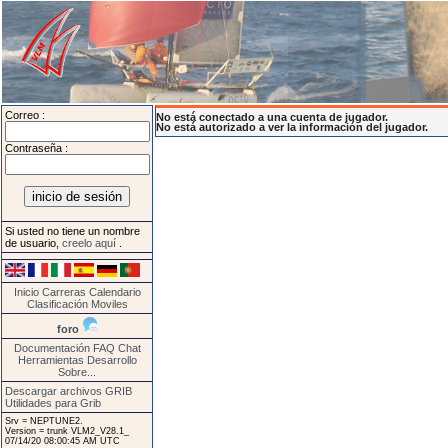
Correo :
No está conectado a una cuenta de jugador.
No está autorizado a ver la información del jugador.
Contraseña :
Si usted no tiene un nombre
de usuario,
creelo aquí
.
Inicio
Carreras
Calendario
Clasificación
Moviles
foro
Documentación
FAQ
Chat
Herramientas
Desarrollo
Sobre...
Descargar archivos GRIB
Utilidades para Grib
Srv = NEPTUNE2.
Version = trunk VLM2_V28.1_
07/14/20 08:00:45 AM UTC