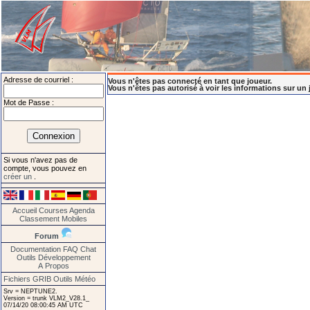
Adresse de courriel :
Vous n'êtes pas connecté en tant que joueur.
Vous n'êtes pas autorisé à voir les informations sur un 
Mot de Passe :
Si vous n'avez pas de
compte, vous pouvez en
créer un
.
Accueil
Courses
Agenda
Classement
Mobiles
Forum
Documentation
FAQ
Chat
Outils
Développement
A Propos
Fichiers GRIB
Outils Météo
Srv = NEPTUNE2.
Version = trunk VLM2_V28.1_
07/14/20 08:00:45 AM UTC