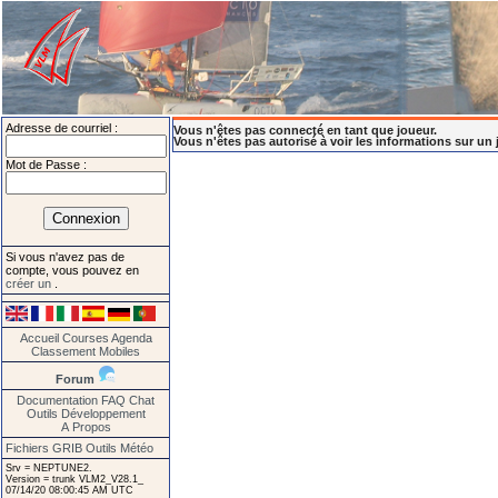
Adresse de courriel :
Vous n'êtes pas connecté en tant que joueur.
Vous n'êtes pas autorisé à voir les informations sur un 
Mot de Passe :
Si vous n'avez pas de
compte, vous pouvez en
créer un
.
Accueil
Courses
Agenda
Classement
Mobiles
Forum
Documentation
FAQ
Chat
Outils
Développement
A Propos
Fichiers GRIB
Outils Météo
Srv = NEPTUNE2.
Version = trunk VLM2_V28.1_
07/14/20 08:00:45 AM UTC