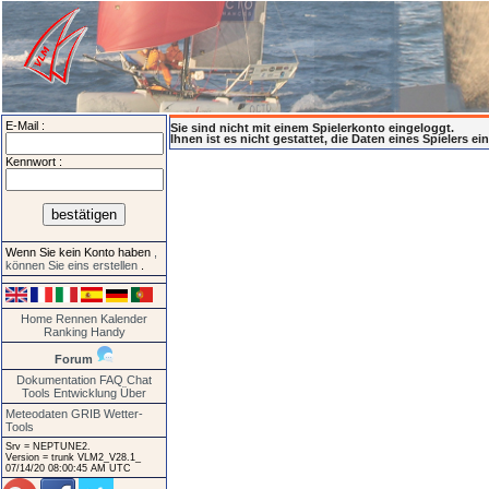
E-Mail :
Sie sind nicht mit einem Spielerkonto eingeloggt.
Ihnen ist es nicht gestattet, die Daten eines Spielers e
Kennwort :
Wenn Sie kein Konto haben
,
können Sie eins erstellen
.
Home
Rennen
Kalender
Ranking
Handy
Forum
Dokumentation
FAQ
Chat
Tools
Entwicklung
Über
Meteodaten GRIB
Wetter-
Tools
Srv = NEPTUNE2.
Version = trunk VLM2_V28.1_
07/14/20 08:00:45 AM UTC