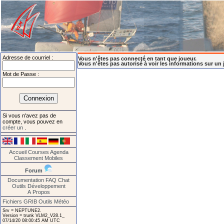
Adresse de courriel :
Vous n'êtes pas connecté en tant que joueur.
Vous n'êtes pas autorisé à voir les informations sur un 
Mot de Passe :
Si vous n'avez pas de
compte, vous pouvez en
créer un
.
Accueil
Courses
Agenda
Classement
Mobiles
Forum
Documentation
FAQ
Chat
Outils
Développement
A Propos
Fichiers GRIB
Outils Météo
Srv = NEPTUNE2.
Version = trunk VLM2_V28.1_
07/14/20 08:00:45 AM UTC