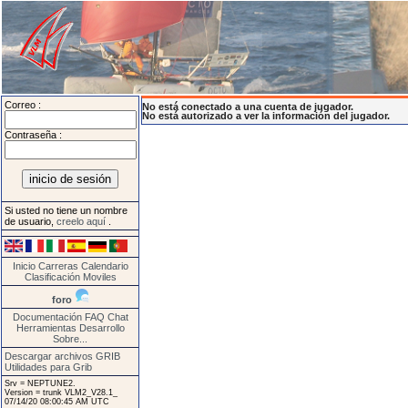
Correo :
No está conectado a una cuenta de jugador.
No está autorizado a ver la información del jugador.
Contraseña :
Si usted no tiene un nombre
de usuario,
creelo aquí
.
Inicio
Carreras
Calendario
Clasificación
Moviles
foro
Documentación
FAQ
Chat
Herramientas
Desarrollo
Sobre...
Descargar archivos GRIB
Utilidades para Grib
Srv = NEPTUNE2.
Version = trunk VLM2_V28.1_
07/14/20 08:00:45 AM UTC