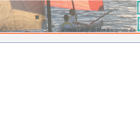
Virtual Loup de Mer è ospitato da