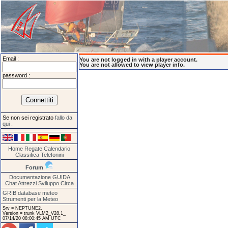
Email :
You are not logged in with a player account.
You are not allowed to view player info.
password :
Se non sei registrato
fallo da
qui
.
Home
Regate
Calendario
Classifica
Telefonini
Forum
Documentazione
GUIDA
Chat
Attrezzi
Sviluppo
Circa
GRIB database meteo
Strumenti per la Meteo
Srv = NEPTUNE2.
Version = trunk VLM2_V28.1_
07/14/20 08:00:45 AM UTC