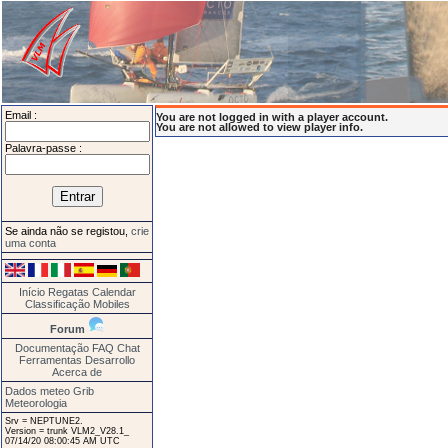
Email :
You are not logged in with a player account.
You are not allowed to view player info.
Palavra-passe :
Se ainda não se registou,
crie
uma conta
Início
Regatas
Calendar
Classificação
Mobiles
Forum
Documentação
FAQ
Chat
Ferramentas
Desarrollo
Acerca de
Dados meteo Grib
Meteorologia
Srv = NEPTUNE2.
Version = trunk VLM2_V28.1_
07/14/20 08:00:45 AM UTC