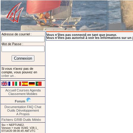
Adresse de courriel :
Vous n'êtes pas connecté en tant que joueur.
Vous n'êtes pas autorisé à voir les informations sur un 
Mot de Passe :
Si vous n'avez pas de
compte, vous pouvez en
créer un
.
Accueil
Courses
Agenda
Classement
Mobiles
Forum
Documentation
FAQ
Chat
Outils
Développement
A Propos
Fichiers GRIB
Outils Météo
Srv = NEPTUNE2.
Version = trunk VLM2_V28.1_
07/14/20 08:00:45 AM UTC