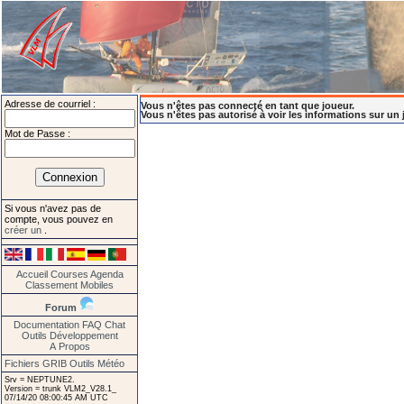
Adresse de courriel :
Vous n'êtes pas connecté en tant que joueur.
Vous n'êtes pas autorisé à voir les informations sur un 
Mot de Passe :
Si vous n'avez pas de
compte, vous pouvez en
créer un
.
Accueil
Courses
Agenda
Classement
Mobiles
Forum
Documentation
FAQ
Chat
Outils
Développement
A Propos
Fichiers GRIB
Outils Météo
Srv = NEPTUNE2.
Version = trunk VLM2_V28.1_
07/14/20 08:00:45 AM UTC