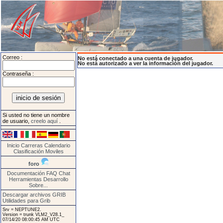
Correo :
No está conectado a una cuenta de jugador.
No está autorizado a ver la información del jugador.
Contraseña :
Si usted no tiene un nombre
de usuario,
creelo aquí
.
Inicio
Carreras
Calendario
Clasificación
Moviles
foro
Documentación
FAQ
Chat
Herramientas
Desarrollo
Sobre...
Descargar archivos GRIB
Utilidades para Grib
Srv = NEPTUNE2.
Version = trunk VLM2_V28.1_
07/14/20 08:00:45 AM UTC