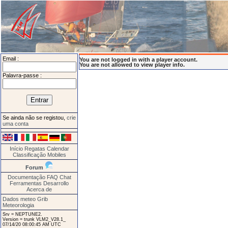
Email :
You are not logged in with a player account.
You are not allowed to view player info.
Palavra-passe :
Se ainda não se registou,
crie
uma conta
Início
Regatas
Calendar
Classificação
Mobiles
Forum
Documentação
FAQ
Chat
Ferramentas
Desarrollo
Acerca de
Dados meteo Grib
Meteorologia
Srv = NEPTUNE2.
Version = trunk VLM2_V28.1_
07/14/20 08:00:45 AM UTC