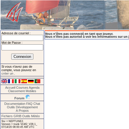
Adresse de courriel :
Vous n'êtes pas connecté en tant que joueur.
Vous n'êtes pas autorisé à voir les informations sur un 
Mot de Passe :
Si vous n'avez pas de
compte, vous pouvez en
créer un
.
Accueil
Courses
Agenda
Classement
Mobiles
Forum
Documentation
FAQ
Chat
Outils
Développement
A Propos
Fichiers GRIB
Outils Météo
Srv = NEPTUNE2.
Version = trunk VLM2_V28.1_
07/14/20 08:00:45 AM UTC