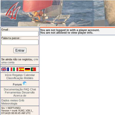
Email :
You are not logged in with a player account.
You are not allowed to view player info.
Palavra-passe :
Se ainda não se registou,
crie
uma conta
Início
Regatas
Calendar
Classificação
Mobiles
Forum
Documentação
FAQ
Chat
Ferramentas
Desarrollo
Acerca de
Dados meteo Grib
Meteorologia
Srv = NEPTUNE2.
Version = trunk VLM2_V28.1_
07/14/20 08:00:45 AM UTC