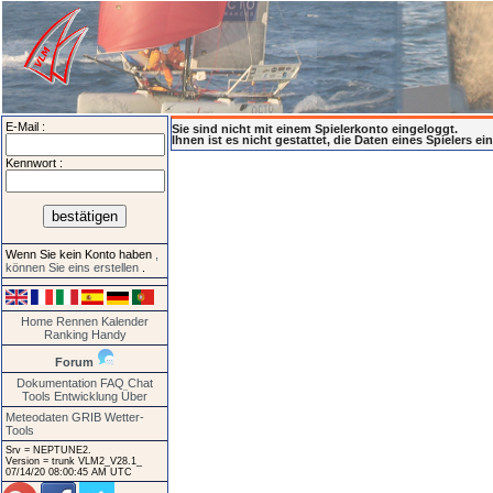
E-Mail :
Sie sind nicht mit einem Spielerkonto eingeloggt.
Ihnen ist es nicht gestattet, die Daten eines Spielers e
Kennwort :
Wenn Sie kein Konto haben
,
können Sie eins erstellen
.
Home
Rennen
Kalender
Ranking
Handy
Forum
Dokumentation
FAQ
Chat
Tools
Entwicklung
Über
Meteodaten GRIB
Wetter-
Tools
Srv = NEPTUNE2.
Version = trunk VLM2_V28.1_
07/14/20 08:00:45 AM UTC