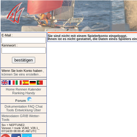
E-Mail :
Sie sind nicht mit einem Spielerkonto eingeloggt.
Ihnen ist es nicht gestattet, die Daten eines Spielers e
Kennwort :
Wenn Sie kein Konto haben
,
können Sie eins erstellen
.
Home
Rennen
Kalender
Ranking
Handy
Forum
Dokumentation
FAQ
Chat
Tools
Entwicklung
Über
Meteodaten GRIB
Wetter-
Tools
Srv = NEPTUNE2.
Version = trunk VLM2_V28.1_
07/14/20 08:00:45 AM UTC