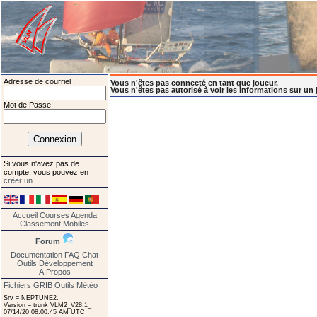
Adresse de courriel :
Vous n'êtes pas connecté en tant que joueur.
Vous n'êtes pas autorisé à voir les informations sur un 
Mot de Passe :
Si vous n'avez pas de
compte, vous pouvez en
créer un
.
Accueil
Courses
Agenda
Classement
Mobiles
Forum
Documentation
FAQ
Chat
Outils
Développement
A Propos
Fichiers GRIB
Outils Météo
Srv = NEPTUNE2.
Version = trunk VLM2_V28.1_
07/14/20 08:00:45 AM UTC