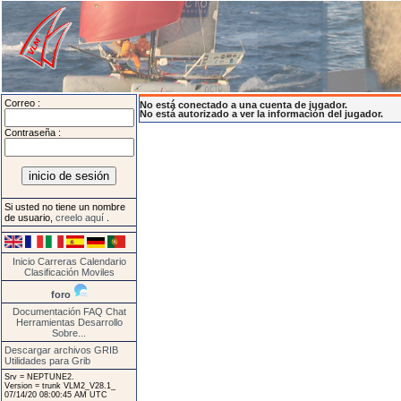
Correo :
No está conectado a una cuenta de jugador.
No está autorizado a ver la información del jugador.
Contraseña :
Si usted no tiene un nombre
de usuario,
creelo aquí
.
Inicio
Carreras
Calendario
Clasificación
Moviles
foro
Documentación
FAQ
Chat
Herramientas
Desarrollo
Sobre...
Descargar archivos GRIB
Utilidades para Grib
Srv = NEPTUNE2.
Version = trunk VLM2_V28.1_
07/14/20 08:00:45 AM UTC