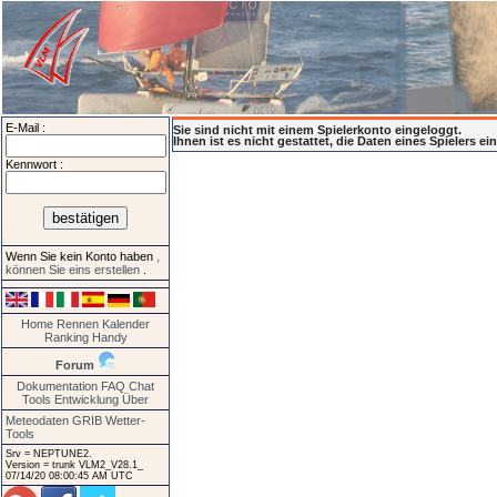
E-Mail :
Sie sind nicht mit einem Spielerkonto eingeloggt.
Ihnen ist es nicht gestattet, die Daten eines Spielers e
Kennwort :
Wenn Sie kein Konto haben
,
können Sie eins erstellen
.
Home
Rennen
Kalender
Ranking
Handy
Forum
Dokumentation
FAQ
Chat
Tools
Entwicklung
Über
Meteodaten GRIB
Wetter-
Tools
Srv = NEPTUNE2.
Version = trunk VLM2_V28.1_
07/14/20 08:00:45 AM UTC