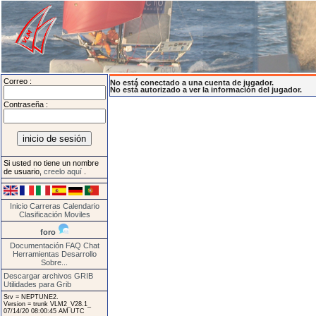
Correo :
No está conectado a una cuenta de jugador.
No está autorizado a ver la información del jugador.
Contraseña :
Si usted no tiene un nombre
de usuario,
creelo aquí
.
Inicio
Carreras
Calendario
Clasificación
Moviles
foro
Documentación
FAQ
Chat
Herramientas
Desarrollo
Sobre...
Descargar archivos GRIB
Utilidades para Grib
Srv = NEPTUNE2.
Version = trunk VLM2_V28.1_
07/14/20 08:00:45 AM UTC