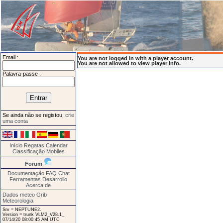
Email :
You are not logged in with a player account.
You are not allowed to view player info.
Palavra-passe :
Se ainda não se registou,
crie
uma conta
Início
Regatas
Calendar
Classificação
Mobiles
Forum
Documentação
FAQ
Chat
Ferramentas
Desarrollo
Acerca de
Dados meteo Grib
Meteorologia
Srv = NEPTUNE2.
Version = trunk VLM2_V28.1_
07/14/20 08:00:45 AM UTC