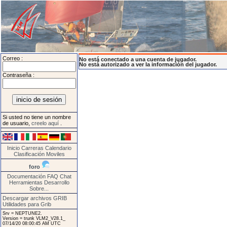
Correo :
No está conectado a una cuenta de jugador.
No está autorizado a ver la información del jugador.
Contraseña :
Si usted no tiene un nombre
de usuario,
creelo aquí
.
Inicio
Carreras
Calendario
Clasificación
Moviles
foro
Documentación
FAQ
Chat
Herramientas
Desarrollo
Sobre...
Descargar archivos GRIB
Utilidades para Grib
Srv = NEPTUNE2.
Version = trunk VLM2_V28.1_
07/14/20 08:00:45 AM UTC