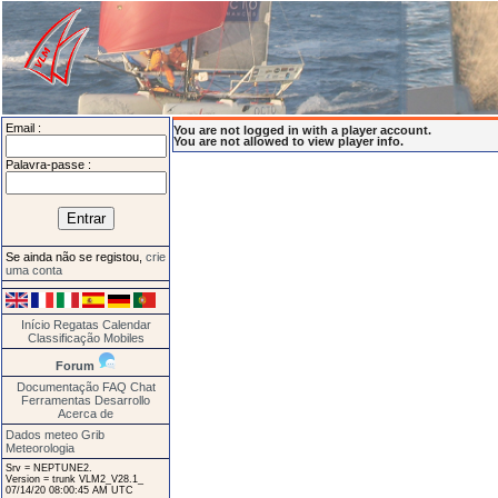
Email :
You are not logged in with a player account.
You are not allowed to view player info.
Palavra-passe :
Se ainda não se registou,
crie
uma conta
Início
Regatas
Calendar
Classificação
Mobiles
Forum
Documentação
FAQ
Chat
Ferramentas
Desarrollo
Acerca de
Dados meteo Grib
Meteorologia
Srv = NEPTUNE2.
Version = trunk VLM2_V28.1_
07/14/20 08:00:45 AM UTC