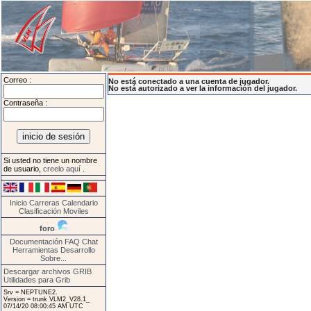
Correo :
No está conectado a una cuenta de jugador.
No está autorizado a ver la información del jugador.
Contraseña :
Si usted no tiene un nombre
de usuario,
creelo aquí
.
Inicio
Carreras
Calendario
Clasificación
Moviles
foro
Documentación
FAQ
Chat
Herramientas
Desarrollo
Sobre...
Descargar archivos GRIB
Utilidades para Grib
Srv = NEPTUNE2.
Version = trunk VLM2_V28.1_
07/14/20 08:00:45 AM UTC