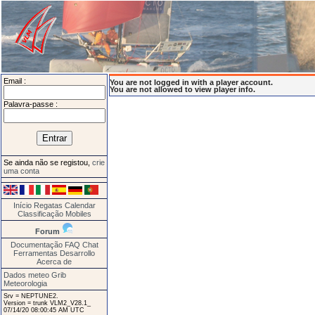
Email :
You are not logged in with a player account.
You are not allowed to view player info.
Palavra-passe :
Se ainda não se registou,
crie
uma conta
Início
Regatas
Calendar
Classificação
Mobiles
Forum
Documentação
FAQ
Chat
Ferramentas
Desarrollo
Acerca de
Dados meteo Grib
Meteorologia
Srv = NEPTUNE2.
Version = trunk VLM2_V28.1_
07/14/20 08:00:45 AM UTC