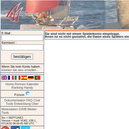
E-Mail :
Sie sind nicht mit einem Spielerkonto eingeloggt.
Ihnen ist es nicht gestattet, die Daten eines Spielers e
Kennwort :
Wenn Sie kein Konto haben
,
können Sie eins erstellen
.
Home
Rennen
Kalender
Ranking
Handy
Forum
Dokumentation
FAQ
Chat
Tools
Entwicklung
Über
Meteodaten GRIB
Wetter-
Tools
Srv = NEPTUNE2.
Version = trunk VLM2_V28.1_
07/14/20 08:00:45 AM UTC