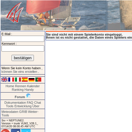
E-Mail :
Sie sind nicht mit einem Spielerkonto eingeloggt.
Ihnen ist es nicht gestattet, die Daten eines Spielers e
Kennwort :
Wenn Sie kein Konto haben
,
können Sie eins erstellen
.
Home
Rennen
Kalender
Ranking
Handy
Forum
Dokumentation
FAQ
Chat
Tools
Entwicklung
Über
Meteodaten GRIB
Wetter-
Tools
Srv = NEPTUNE2.
Version = trunk VLM2_V28.1_
07/14/20 08:00:45 AM UTC