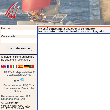
Correo :
No está conectado a una cuenta de jugador.
No está autorizado a ver la información del jugador.
Contraseña :
Si usted no tiene un nombre
de usuario,
creelo aquí
.
Inicio
Carreras
Calendario
Clasificación
Moviles
foro
Documentación
FAQ
Chat
Herramientas
Desarrollo
Sobre...
Descargar archivos GRIB
Utilidades para Grib
Srv = NEPTUNE2.
Version = trunk VLM2_V28.1_
07/14/20 08:00:45 AM UTC