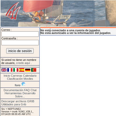
Correo :
No está conectado a una cuenta de jugador.
No está autorizado a ver la información del jugador.
Contraseña :
Si usted no tiene un nombre
de usuario,
creelo aquí
.
Inicio
Carreras
Calendario
Clasificación
Moviles
foro
Documentación
FAQ
Chat
Herramientas
Desarrollo
Sobre...
Descargar archivos GRIB
Utilidades para Grib
Srv = NEPTUNE2.
Version = trunk VLM2_V28.1_
07/14/20 08:00:45 AM UTC