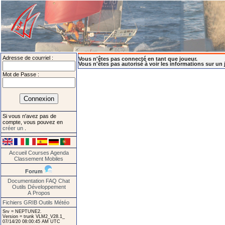
Adresse de courriel :
Vous n'êtes pas connecté en tant que joueur.
Vous n'êtes pas autorisé à voir les informations sur un 
Mot de Passe :
Si vous n'avez pas de
compte, vous pouvez en
créer un
.
Accueil
Courses
Agenda
Classement
Mobiles
Forum
Documentation
FAQ
Chat
Outils
Développement
A Propos
Fichiers GRIB
Outils Météo
Srv = NEPTUNE2.
Version = trunk VLM2_V28.1_
07/14/20 08:00:45 AM UTC