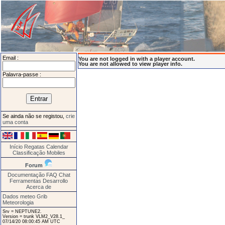
Email :
You are not logged in with a player account.
You are not allowed to view player info.
Palavra-passe :
Se ainda não se registou,
crie
uma conta
Início
Regatas
Calendar
Classificação
Mobiles
Forum
Documentação
FAQ
Chat
Ferramentas
Desarrollo
Acerca de
Dados meteo Grib
Meteorologia
Srv = NEPTUNE2.
Version = trunk VLM2_V28.1_
07/14/20 08:00:45 AM UTC