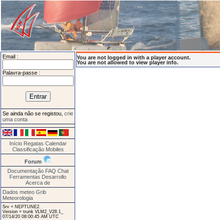
Email :
You are not logged in with a player account.
You are not allowed to view player info.
Palavra-passe :
Se ainda não se registou,
crie
uma conta
Início
Regatas
Calendar
Classificação
Mobiles
Forum
Documentação
FAQ
Chat
Ferramentas
Desarrollo
Acerca de
Dados meteo Grib
Meteorologia
Srv = NEPTUNE2.
Version = trunk VLM2_V28.1_
07/14/20 08:00:45 AM UTC