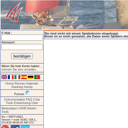
E-Mail :
Sie sind nicht mit einem Spielerkonto eingeloggt.
Ihnen ist es nicht gestattet, die Daten eines Spielers e
Kennwort :
Wenn Sie kein Konto haben
,
können Sie eins erstellen
.
Home
Rennen
Kalender
Ranking
Handy
Forum
Dokumentation
FAQ
Chat
Tools
Entwicklung
Über
Meteodaten GRIB
Wetter-
Tools
Srv = NEPTUNE2.
Version = trunk VLM2_V28.1_
07/14/20 08:00:45 AM UTC