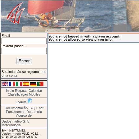
Email :
You are not logged in with a player account.
You are not allowed to view player info.
Palavra-passe :
Se ainda não se registou,
crie
uma conta
Início
Regatas
Calendar
Classificação
Mobiles
Forum
Documentação
FAQ
Chat
Ferramentas
Desarrollo
Acerca de
Dados meteo Grib
Meteorologia
Srv = NEPTUNE2.
Version = trunk VLM2_V28.1_
07/14/20 08:00:45 AM UTC