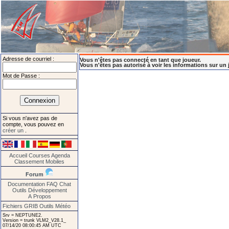
Adresse de courriel :
Vous n'êtes pas connecté en tant que joueur.
Vous n'êtes pas autorisé à voir les informations sur un 
Mot de Passe :
Si vous n'avez pas de
compte, vous pouvez en
créer un
.
Accueil
Courses
Agenda
Classement
Mobiles
Forum
Documentation
FAQ
Chat
Outils
Développement
A Propos
Fichiers GRIB
Outils Météo
Srv = NEPTUNE2.
Version = trunk VLM2_V28.1_
07/14/20 08:00:45 AM UTC