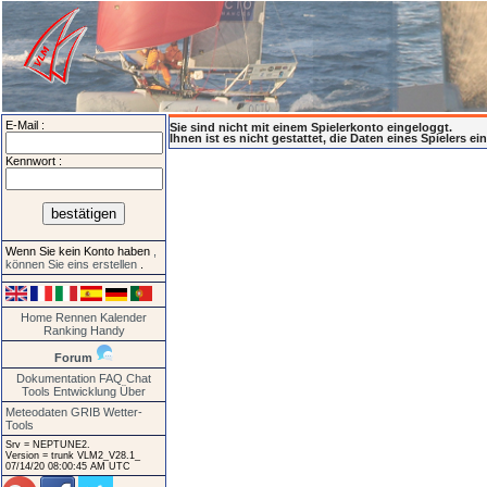
E-Mail :
Sie sind nicht mit einem Spielerkonto eingeloggt.
Ihnen ist es nicht gestattet, die Daten eines Spielers e
Kennwort :
Wenn Sie kein Konto haben
,
können Sie eins erstellen
.
Home
Rennen
Kalender
Ranking
Handy
Forum
Dokumentation
FAQ
Chat
Tools
Entwicklung
Über
Meteodaten GRIB
Wetter-
Tools
Srv = NEPTUNE2.
Version = trunk VLM2_V28.1_
07/14/20 08:00:45 AM UTC